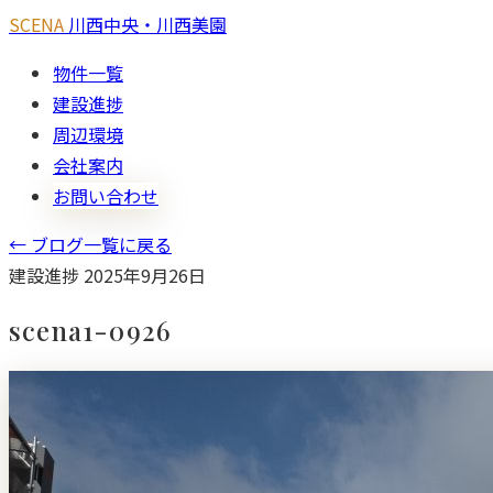
SCENA
川西中央・川西美園
物件一覧
建設進捗
周辺環境
会社案内
お問い合わせ
← ブログ一覧に戻る
建設進捗
2025年9月26日
scena1-0926